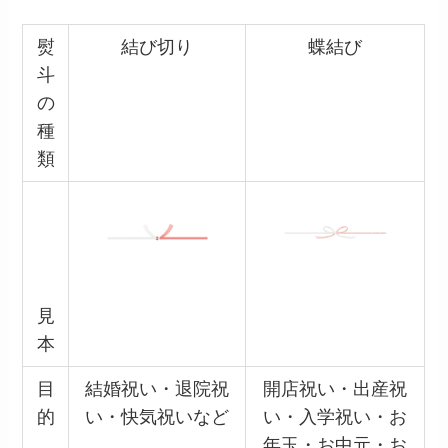
熨
結び切り
蝶結び
斗
の
種
類
見
本
目
結婚祝い・退院祝
開店祝い・出産祝
的
い・快気祝いなど
い・入学祝い・お
年玉・お中元・お