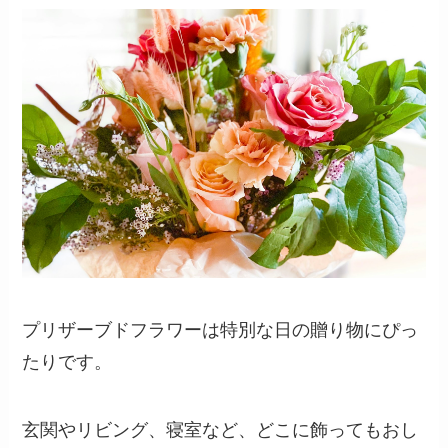
プリザーブドフラワーギフトの専
門店／ベルビーフルール
プリザーブドフラワー通販の専門店。アレ
ンジギフト即日発送ならベルビーフルー
ル。プリザ・ドライフラワー・ソープフラ
ワーなど、各種お花を種類豊富にご用意。
気軽に贈るお花から目上の方へ贈るケース
対応のお花まであります。相手の方のお好
み・雰囲気や予算に合わせて選べます。