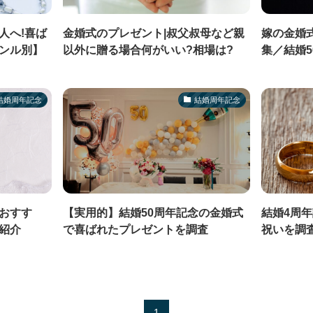
人へ!喜ば
金婚式のプレゼント|叔父叔母など親
嫁の金婚
ンル別】
以外に贈る場合何がいい?相場は?
集／結婚5
結婚周年記念
結婚周年記念
おすす
【実用的】結婚50周年記念の金婚式
結婚4周
紹介
で喜ばれたプレゼントを調査
祝いを調
1